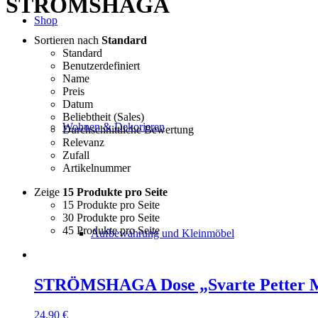
STRÖMSHAGA
Shop
Sortieren nach
Standard
Standard
Benutzerdefiniert
Name
Preis
Datum
Beliebtheit (Sales)
Wohnen & Dekorieren
Durchschnittliche Bewertung
Relevanz
Zufall
Artikelnummer
Zeige
15 Produkte pro Seite
15 Produkte pro Seite
30 Produkte pro Seite
45 Produkte pro Seite
Aufbewahrung und Kleinmöbel
STRÖMSHAGA Dose „Svarte Petter Müs
24,90
€