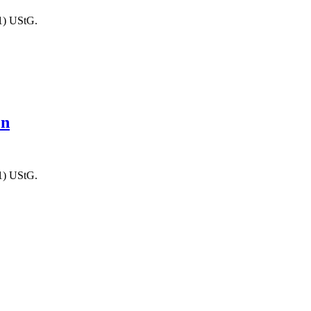
1) UStG.
en
1) UStG.