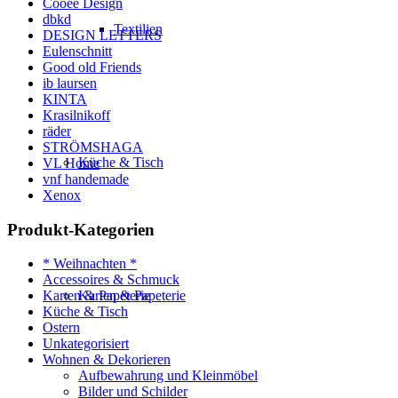
Cooee Design
dbkd
Textilien
DESIGN LETTERS
Eulenschnitt
Good old Friends
ib laursen
KINTA
Krasilnikoff
räder
STRÖMSHAGA
Küche & Tisch
VL Home
vnf handemade
Xenox
Produkt-Kategorien
* Weihnachten *
Accessoires & Schmuck
Karten & Papeterie
Karten & Papeterie
Küche & Tisch
Ostern
Unkategorisiert
Wohnen & Dekorieren
Aufbewahrung und Kleinmöbel
Bilder und Schilder