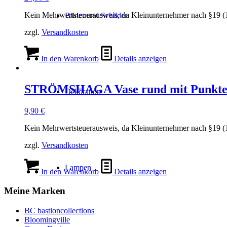
Kein Mehrwertsteuerausweis, da Kleinunternehmer nach §19 (
Bilder und Schilder
zzgl.
Versandkosten
In den Warenkorb
Details anzeigen
STRÖMSHAGA Vase rund mit Punkt
Dekoration
9,90
€
Kein Mehrwertsteuerausweis, da Kleinunternehmer nach §19 (
zzgl.
Versandkosten
Lampen
In den Warenkorb
Details anzeigen
Meine Marken
BC bastioncollections
Bloomingville