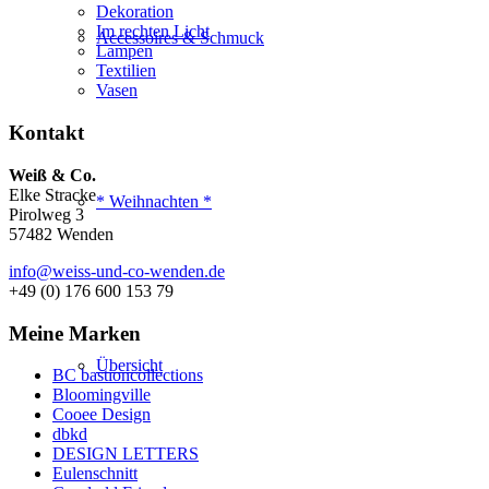
Dekoration
Im rechten Licht
Accessoires & Schmuck
Lampen
Textilien
Vasen
Kontakt
Weiß & Co.
Elke Stracke
* Weihnachten *
Pirolweg 3
57482 Wenden
info@weiss-und-co-wenden.de
+49 (0) 176 600 153 79
Meine Marken
Übersicht
BC bastioncollections
Bloomingville
Cooee Design
dbkd
DESIGN LETTERS
Eulenschnitt