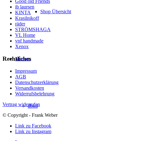
Good old Friends
ib laursen
Shop Übersicht
KINTA
Krasilnikoff
räder
STRÖMSHAGA
VL Home
vnf handmade
Xenox
Rechtliches
Marken
Impressum
AGB
Datenschutzerklärung
Versandkosten
Widerrufsbelehrung
Vertrag widerrufen
dbkd
© Copyright - Frank Weber
Link zu Facebook
Link zu Instagram