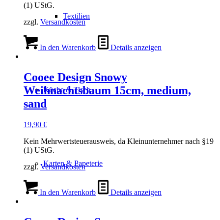
(1) UStG.
Textilien
zzgl.
Versandkosten
In den Warenkorb
Details anzeigen
Cooee Design Snowy
Weihnachtsbaum 15cm, medium,
Küche & Tisch
sand
19,90
€
Kein Mehrwertsteuerausweis, da Kleinunternehmer nach §19
(1) UStG.
Karten & Papeterie
zzgl.
Versandkosten
In den Warenkorb
Details anzeigen