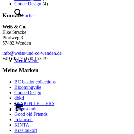
Cooee Design
(4)
Kontakt
Suche
Weiß & Co.
Elke Stracke
Pirolweg 3
57482 Wenden
info@weiss-und-co-wenden.de
+49 (0) 176 600 153 79
Menü
Menü
Meine Marken
BC bastioncollections
Bloomingville
Cooee Design
dbkd
DESIGN LETTERS
Eulenschnitt
Good old Friends
ib laursen
KINTA
Krasilnikoff