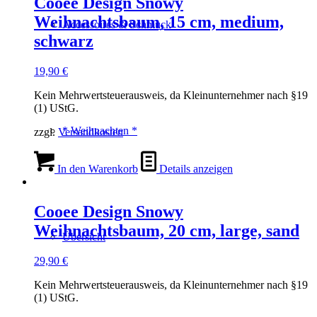
Cooee Design Snowy
Weihnachtsbaum, 15 cm, medium,
Accessoires & Schmuck
schwarz
19,90
€
Kein Mehrwertsteuerausweis, da Kleinunternehmer nach §19
(1) UStG.
* Weihnachten *
zzgl.
Versandkosten
In den Warenkorb
Details anzeigen
Cooee Design Snowy
Weihnachtsbaum, 20 cm, large, sand
Übersicht
29,90
€
Kein Mehrwertsteuerausweis, da Kleinunternehmer nach §19
(1) UStG.