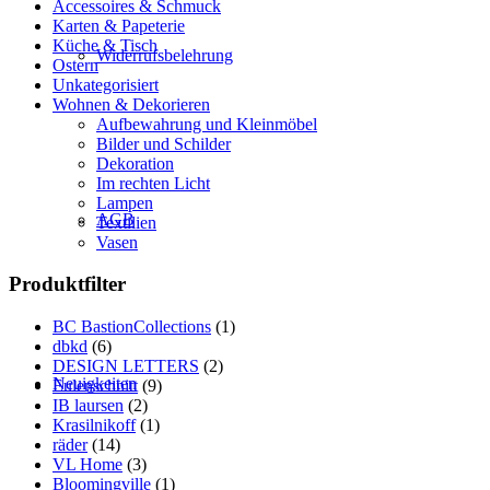
Accessoires & Schmuck
Karten & Papeterie
Küche & Tisch
Widerrufsbelehrung
Ostern
Unkategorisiert
Wohnen & Dekorieren
Aufbewahrung und Kleinmöbel
Bilder und Schilder
Dekoration
Im rechten Licht
Lampen
AGB
Textilien
Vasen
Produktfilter
BC BastionCollections
(1)
dbkd
(6)
DESIGN LETTERS
(2)
Neuigkeiten
Eulenschnitt
(9)
IB laursen
(2)
Krasilnikoff
(1)
räder
(14)
VL Home
(3)
Bloomingville
(1)