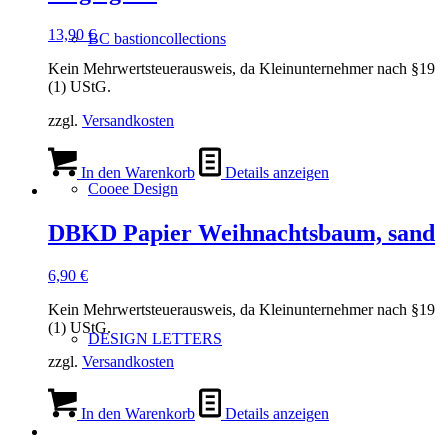
13,90
€
BC bastioncollections
Kein Mehrwertsteuerausweis, da Kleinunternehmer nach §19
(1) UStG.
zzgl.
Versandkosten
In den Warenkorb
Details anzeigen
Cooee Design
DBKD Papier Weihnachtsbaum, sand
6,90
€
Kein Mehrwertsteuerausweis, da Kleinunternehmer nach §19
(1) UStG.
DESIGN LETTERS
zzgl.
Versandkosten
In den Warenkorb
Details anzeigen