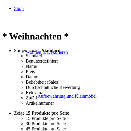
Herzlich willkommen
Shop
im Weiß & Co. Shop
* Weihnachten *
Sortieren nach
Standard
Wohnen & Dekorieren
Standard
Benutzerdefiniert
Name
Preis
Datum
Beliebtheit (Sales)
Durchschnittliche Bewertung
Relevanz
Aufbewahrung und Kleinmöbel
Zufall
Artikelnummer
Zeige
15 Produkte pro Seite
15 Produkte pro Seite
30 Produkte pro Seite
45 Produkte pro Seite