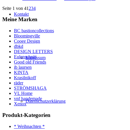
Seite 1 von 4
1
2
3
4
Kontakt
Meine Marken
BC bastioncollections
Bloomingville
Cooee Design
dbkd
DESIGN LETTERS
Eulenschnitt
Impressum
Good old Friends
ib laursen
KINTA
Krasilnikoff
räder
STRÖMSHAGA
VL Home
vnf handemade
Datenschutzerklärung
Xenox
Produkt-Kategorien
* Weihnachten *