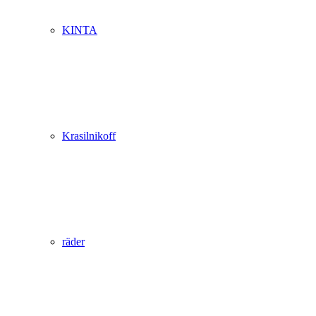
KINTA
Krasilnikoff
räder