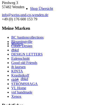
Pirolweg 3
57482 Wenden
Shop Übersicht
info@weiss-und-co-wenden.de
+49 (0) 176 600 153 79
Meine Marken
BC bastioncollections
Bloomingville
Marken
Cooee Design
dbkd
DESIGN LETTERS
Eulenschnitt
Good old Friends
ib laursen
KINTA
Krasilnikoff
dbkd
räder
STRÖMSHAGA
VL Home
vnf handmade
Xenox