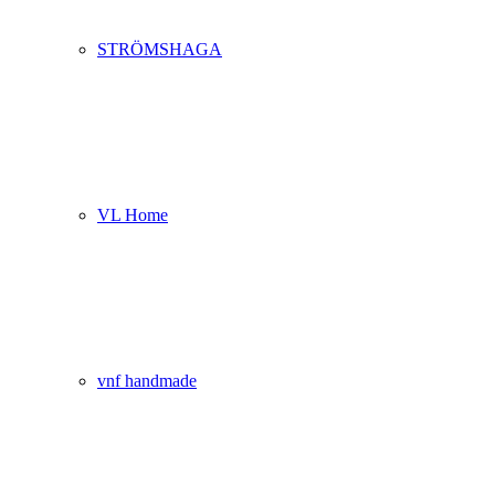
STRÖMSHAGA
VL Home
vnf handmade