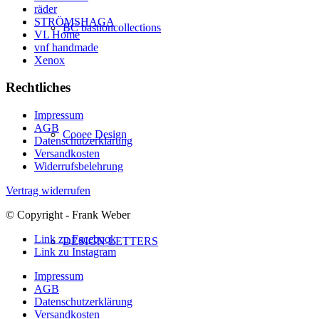
räder
STRÖMSHAGA
BC bastioncollections
VL Home
vnf handmade
Xenox
Rechtliches
Impressum
AGB
Cooee Design
Datenschutzerklärung
Versandkosten
Widerrufsbelehrung
Vertrag widerrufen
© Copyright - Frank Weber
Link zu Facebook
DESIGN LETTERS
Link zu Instagram
Impressum
AGB
Datenschutzerklärung
Versandkosten