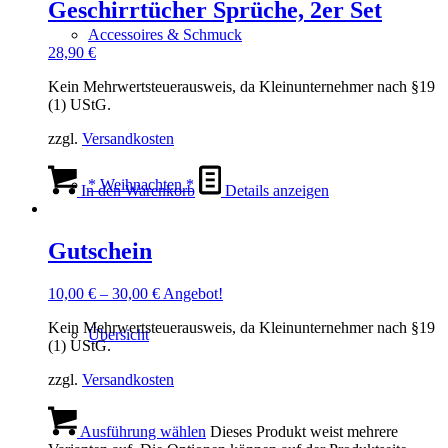
Geschirrtücher Sprüche, 2er Set
Accessoires & Schmuck
28,90
€
Kein Mehrwertsteuerausweis, da Kleinunternehmer nach §19
(1) UStG.
zzgl.
Versandkosten
* Weihnachten *
In den Warenkorb
Details anzeigen
Gutschein
10,00
€
–
30,00
€
Angebot!
Kein Mehrwertsteuerausweis, da Kleinunternehmer nach §19
Übersicht
(1) UStG.
zzgl.
Versandkosten
Ausführung wählen
Dieses Produkt weist mehrere