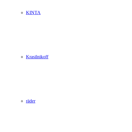
KINTA
Krasilnikoff
räder