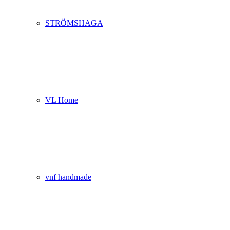
STRÖMSHAGA
VL Home
vnf handmade