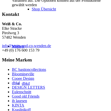
Varianten auf. Die Optionen können auf der Produktseite
gewählt werden
Shop Übersicht
Kontakt
Weiß & Co.
Elke Stracke
Pirolweg 3
57482 Wenden
info@weiss-und-co-wenden.de
Marken
+49 (0) 176 600 153 79
Meine Marken
BC bastioncollections
Bloomingville
Cooee Design
dbkd
dbkd
DESIGN LETTERS
Eulenschnitt
Good old Friends
ib laursen
KINTA
Krasilnikoff