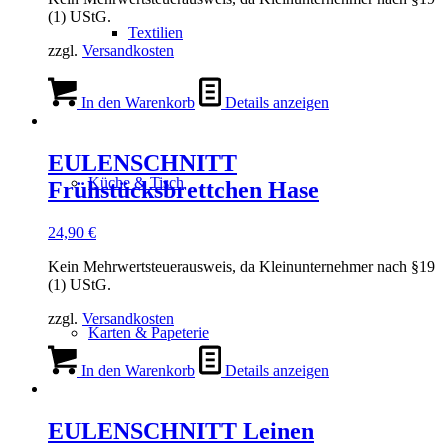
(1) UStG.
Textilien
zzgl.
Versandkosten
In den Warenkorb
Details anzeigen
EULENSCHNITT
Küche & Tisch
Frühstücksbrettchen Hase
24,90
€
Kein Mehrwertsteuerausweis, da Kleinunternehmer nach §19
(1) UStG.
zzgl.
Versandkosten
Karten & Papeterie
In den Warenkorb
Details anzeigen
EULENSCHNITT Leinen