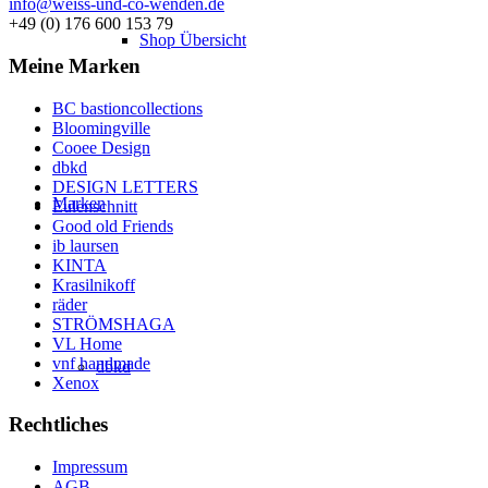
info@weiss-und-co-wenden.de
+49 (0) 176 600 153 79
Shop Übersicht
Meine Marken
BC bastioncollections
Bloomingville
Cooee Design
dbkd
DESIGN LETTERS
Marken
Eulenschnitt
Good old Friends
ib laursen
KINTA
Krasilnikoff
räder
STRÖMSHAGA
VL Home
vnf handmade
dbkd
Xenox
Rechtliches
Impressum
AGB