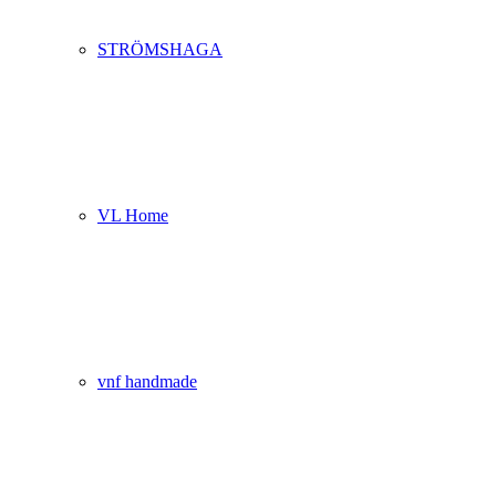
STRÖMSHAGA
VL Home
vnf handmade