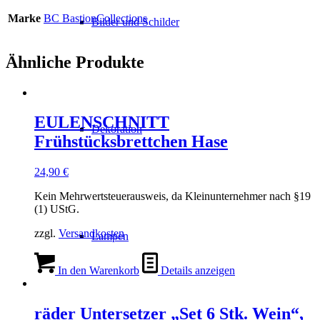
Marke
BC BastionCollections
Bilder und Schilder
Ähnliche Produkte
EULENSCHNITT
Dekoration
Frühstücksbrettchen Hase
24,90
€
Kein Mehrwertsteuerausweis, da Kleinunternehmer nach §19
(1) UStG.
zzgl.
Versandkosten
Lampen
In den Warenkorb
Details anzeigen
räder Untersetzer „Set 6 Stk. Wein“,