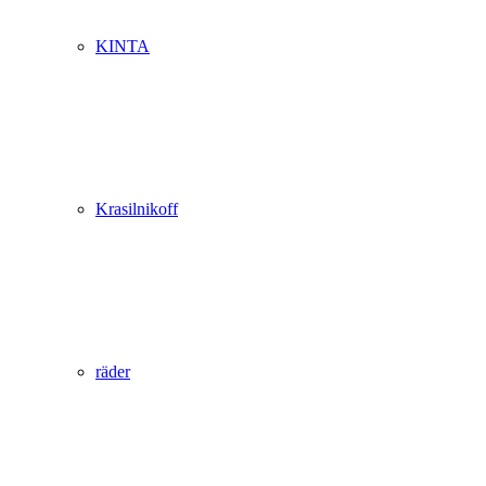
KINTA
Krasilnikoff
räder