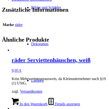
Bilder und Schilder
Zusätzliche Informationen
Marke
räder
Ähnliche Produkte
Dekoration
räder Serviettenhäuschen, weiß
9,95
€
Kein Mehrwertsteuerausweis, da Kleinunternehmer nach §19
Lampen
(1) UStG.
zzgl.
Versandkosten
In den Warenkorb
Details anzeigen