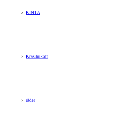
KINTA
Krasilnikoff
räder