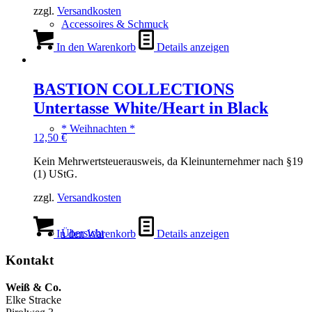
zzgl.
Versandkosten
Accessoires & Schmuck
In den Warenkorb
Details anzeigen
BASTION COLLECTIONS
Untertasse White/Heart in Black
* Weihnachten *
12,50
€
Kein Mehrwertsteuerausweis, da Kleinunternehmer nach §19
(1) UStG.
zzgl.
Versandkosten
Übersicht
In den Warenkorb
Details anzeigen
Kontakt
Weiß & Co.
Elke Stracke