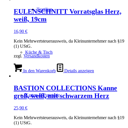
Textilien
EULENSCHNITT Vorratsglas Herz,
weiß, 19cm
16,90
€
Kein Mehrwertsteuerausweis, da Kleinunternehmer nach §19
(1) UStG.
Küche & Tisch
zzgl.
Versandkosten
In den Warenkorb
Details anzeigen
BASTION COLLECTIONS Kanne
groß, weiß, mit schwarzem Herz
Karten & Papeterie
25,90
€
Kein Mehrwertsteuerausweis, da Kleinunternehmer nach §19
(1) UStG.