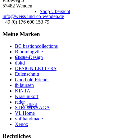
Pirolweg 3
57482 Wenden
Shop Übersicht
info@weiss-und-co-wenden.de
+49 (0) 176 600 153 79
Meine Marken
BC bastioncollections
Bloomingville
Cooee Design
Marken
dbkd
DESIGN LETTERS
Eulenschnitt
Good old Friends
ib laursen
KINTA
Krasilnikoff
räder
dbkd
STRÖMSHAGA
VL Home
vnf handmade
Xenox
Rechtliches