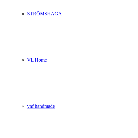
STRÖMSHAGA
VL Home
vnf handmade