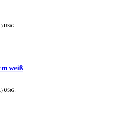
1) UStG.
cm weiß
1) UStG.