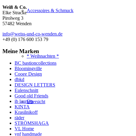
Weiß & Co.
Accessoires & Schmuck
Elke Stracke
Pirolweg 3
57482 Wenden
info@weiss-und-co-wenden.de
+49 (0) 176 600 153 79
Meine Marken
* Weihnachten *
BC bastioncollections
Bloomingville
Cooee Design
dbkd
DESIGN LETTERS
Eulenschnitt
Good old Friends
ib laursen
Übersicht
KINTA
Krasilnikoff
räder
STRÖMSHAGA
VL Home
vnf handmade