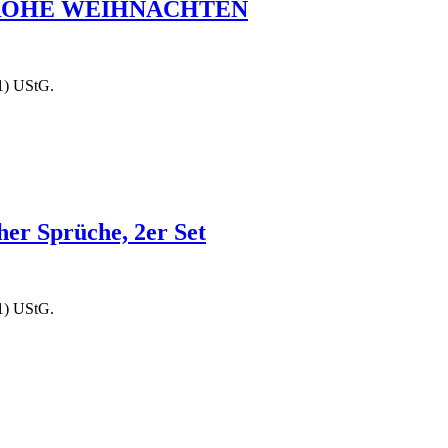
 FROHE WEIHNACHTEN
1) UStG.
r Sprüche, 2er Set
1) UStG.