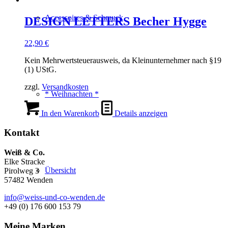
Accessoires & Schmuck
DESIGN LETTERS Becher Hygge
22,90
€
Kein Mehrwertsteuerausweis, da Kleinunternehmer nach §19
(1) UStG.
zzgl.
Versandkosten
* Weihnachten *
In den Warenkorb
Details anzeigen
Kontakt
Weiß & Co.
Elke Stracke
Übersicht
Pirolweg 3
57482 Wenden
info@weiss-und-co-wenden.de
+49 (0) 176 600 153 79
Meine Marken