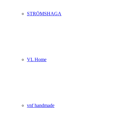
STRÖMSHAGA
VL Home
vnf handmade