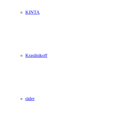
KINTA
Krasilnikoff
räder