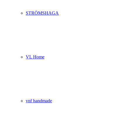
STRÖMSHAGA
VL Home
vnf handmade