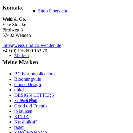
Kontakt
Shop Übersicht
Weiß & Co.
Elke Stracke
Pirolweg 3
57482 Wenden
info@weiss-und-co-wenden.de
+49 (0) 176 600 153 79
Marken
Meine Marken
BC bastioncollections
Bloomingville
Cooee Design
dbkd
DESIGN LETTERS
dbkd
Eulenschnitt
Good old Friends
ib laursen
KINTA
Krasilnikoff
räder
STRÖMSHAGA