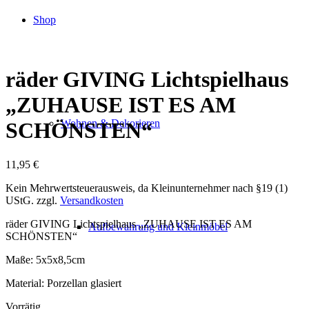
Shop
räder GIVING Lichtspielhaus
„ZUHAUSE IST ES AM
Wohnen & Dekorieren
SCHÖNSTEN“
11,95
€
Kein Mehrwertsteuerausweis, da Kleinunternehmer nach §19 (1)
UStG.
zzgl.
Versandkosten
räder GIVING Lichtspielhaus „ZUHAUSE IST ES AM
Aufbewahrung und Kleinmöbel
SCHÖNSTEN“
Maße: 5x5x8,5cm
Material: Porzellan glasiert
Vorrätig