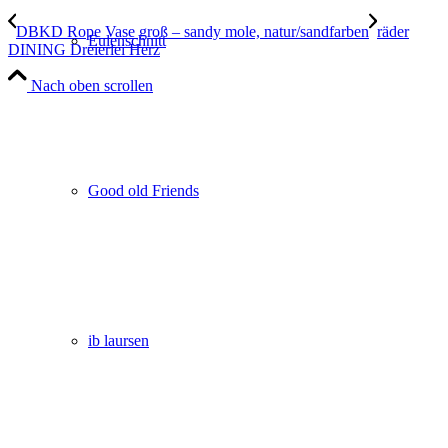
DBKD Rope Vase groß – sandy mole, natur/sandfarben
räder
Eulenschnitt
DINING Dreierlei Herz
Nach oben scrollen
Good old Friends
ib laursen