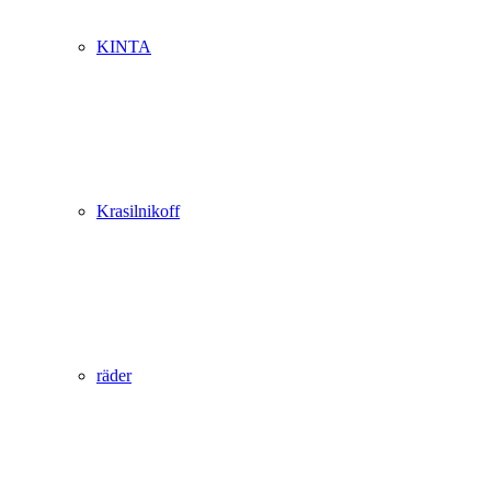
KINTA
Krasilnikoff
räder