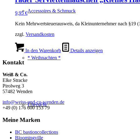
Accessoires & Schmuck
9,95
€
Kein Mehrwertsteuerausweis, da Kleinunternehmer nach §19 (
zzgl.
Versandkosten
In den Warenkorb
Details anzeigen
* Weihnachten *
Kontakt
Weiß & Co.
Elke Stracke
Pirolweg 3
57482 Wenden
info@weiss-und-co-wenden.de
Übersicht
+49 (0) 176 600 153 79
Meine Marken
BC bastioncollections
Bloomingville