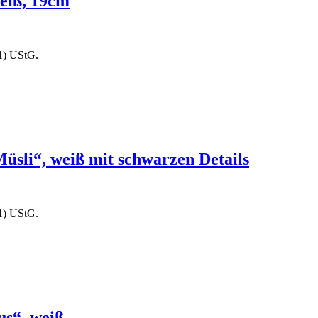
eiß, 19cm
1) UStG.
li“, weiß mit schwarzen Details
1) UStG.
us“, weiß