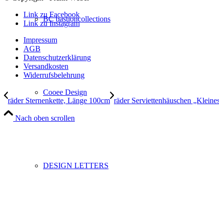
Link zu Facebook
BC bastioncollections
Link zu Instagram
Impressum
AGB
Datenschutzerklärung
Versandkosten
Widerrufsbelehrung
Cooee Design
räder Sternenkette, Länge 100cm
räder Serviettenhäuschen „Kleine
Nach oben scrollen
DESIGN LETTERS