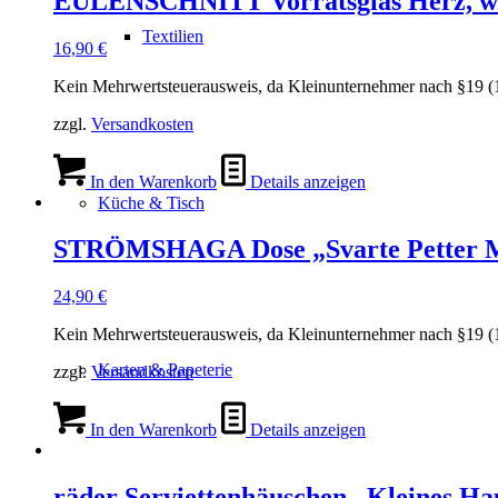
EULENSCHNITT Vorratsglas Herz, w
Textilien
16,90
€
Kein Mehrwertsteuerausweis, da Kleinunternehmer nach §19 (
zzgl.
Versandkosten
In den Warenkorb
Details anzeigen
Küche & Tisch
STRÖMSHAGA Dose „Svarte Petter Müs
24,90
€
Kein Mehrwertsteuerausweis, da Kleinunternehmer nach §19 (
Karten & Papeterie
zzgl.
Versandkosten
In den Warenkorb
Details anzeigen
räder Serviettenhäuschen „Kleines Ha