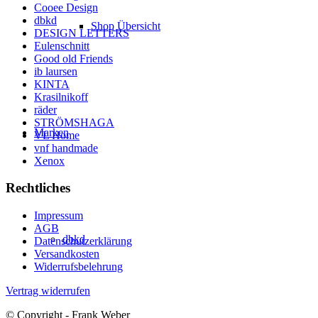
Cooee Design
dbkd
Shop Übersicht
DESIGN LETTERS
Eulenschnitt
Good old Friends
ib laursen
KINTA
Krasilnikoff
räder
STRÖMSHAGA
Marken
VL Home
vnf handmade
Xenox
Rechtliches
Impressum
AGB
dbkd
Datenschutzerklärung
Versandkosten
Widerrufsbelehrung
Vertrag widerrufen
© Copyright - Frank Weber