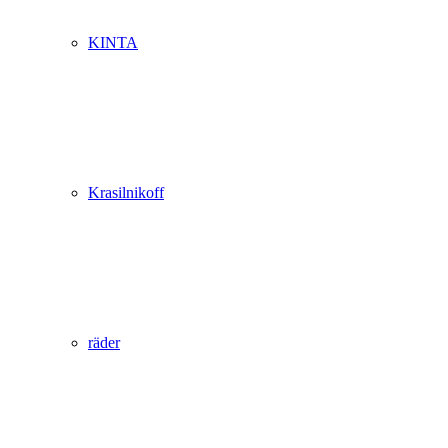
KINTA
Krasilnikoff
räder