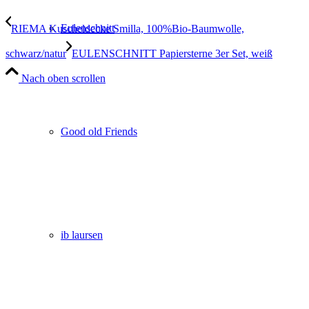
Eulenschnitt
RIEMA Kuscheldecke Smilla, 100%Bio-Baumwolle,
schwarz/natur
EULENSCHNITT Papiersterne 3er Set, weiß
Nach oben scrollen
Good old Friends
ib laursen