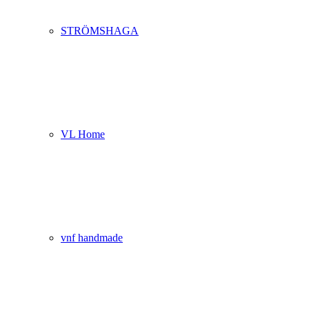
STRÖMSHAGA
VL Home
vnf handmade