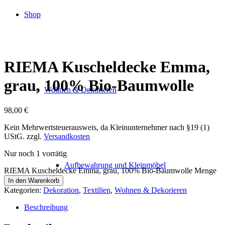
Shop
RIEMA Kuscheldecke Emma,
grau, 100% Bio-Baumwolle
Wohnen & Dekorieren
98,00
€
Kein Mehrwertsteuerausweis, da Kleinunternehmer nach §19 (1)
UStG.
zzgl.
Versandkosten
Nur noch 1 vorrätig
Aufbewahrung und Kleinmöbel
RIEMA Kuscheldecke Emma, grau, 100% Bio-Baumwolle Menge
In den Warenkorb
Kategorien:
Dekoration
,
Textilien
,
Wohnen & Dekorieren
Beschreibung