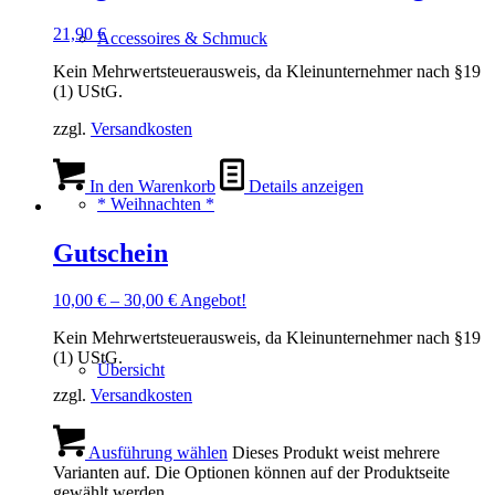
21,90
€
Accessoires & Schmuck
Kein Mehrwertsteuerausweis, da Kleinunternehmer nach §19
(1) UStG.
zzgl.
Versandkosten
In den Warenkorb
Details anzeigen
* Weihnachten *
Gutschein
10,00
€
–
30,00
€
Angebot!
Kein Mehrwertsteuerausweis, da Kleinunternehmer nach §19
(1) UStG.
Übersicht
zzgl.
Versandkosten
Ausführung wählen
Dieses Produkt weist mehrere
Varianten auf. Die Optionen können auf der Produktseite
gewählt werden