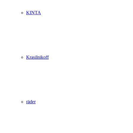
KINTA
Krasilnikoff
räder