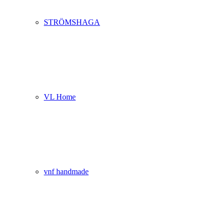
STRÖMSHAGA
VL Home
vnf handmade