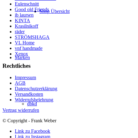
Eulenschnitt
Good old Friends
Shop Übersicht
ib laursen
KINTA
Krasilnikoff
räder
STRÖMSHAGA
VL Home
vnf handmade
Xenox
Marken
Rechtliches
Impressum
AGB
Datenschutzerklärung
Versandkosten
Widerrufsbelehrung
dbkd
Vertrag widerrufen
© Copyright - Frank Weber
Link zu Facebook
Link zu Instagram