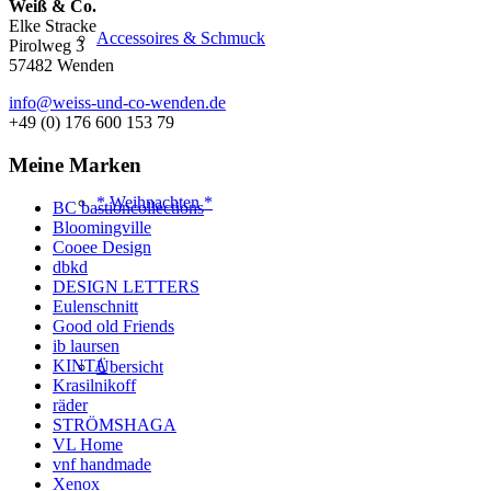
Weiß & Co.
Elke Stracke
Accessoires & Schmuck
Pirolweg 3
57482 Wenden
info@weiss-und-co-wenden.de
+49 (0) 176 600 153 79
Meine Marken
* Weihnachten *
BC bastioncollections
Bloomingville
Cooee Design
dbkd
DESIGN LETTERS
Eulenschnitt
Good old Friends
ib laursen
KINTA
Übersicht
Krasilnikoff
räder
STRÖMSHAGA
VL Home
vnf handmade
Xenox