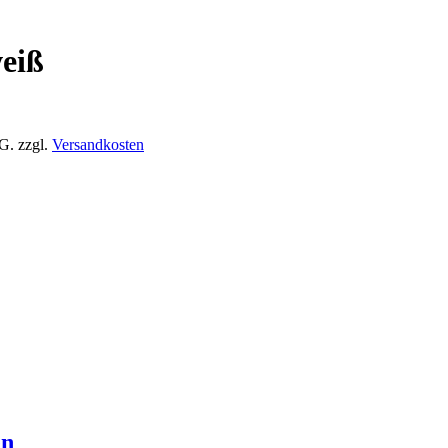
eiß
tG.
zzgl.
Versandkosten
en