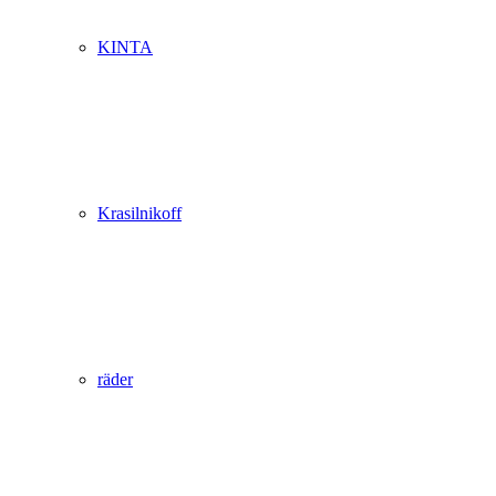
KINTA
Krasilnikoff
räder