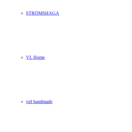
STRÖMSHAGA
VL Home
vnf handmade