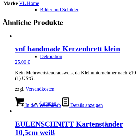
Marke
VL Home
Bilder und Schilder
Ähnliche Produkte
vnf handmade Kerzenbrett klein
Dekoration
25,00
€
Kein Mehrwertsteuerausweis, da Kleinunternehmer nach §19
(1) UStG.
zzgl.
Versandkosten
Lampen
In den Warenkorb
Details anzeigen
EULENSCHNITT Kartenständer
10,5cm weiß