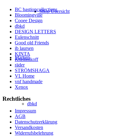
BC bastioncollections
Shop Übersicht
Bloomingville
Cooee Design
dbkd
DESIGN LETTERS
Eulenschnitt
Good old Friends
ib laursen
KINTA
Marken
Krasilnikoff
räder
STRÖMSHAGA
VL Home
vnf handmade
Xenox
Rechtliches
dbkd
Impressum
AGB
Datenschutzerklärung
Versandkosten
Widerrufsbelehrung