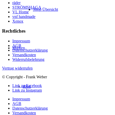
räder
STRÖMSHAGA
Shop Übersicht
VL Home
vnf handmade
Xenox
Rechtliches
Impressum
AGB
Marken
Datenschutzerklärung
Versandkosten
Widerrufsbelehrung
Vertrag widerrufen
© Copyright - Frank Weber
Link zu Facebook
dbkd
Link zu Instagram
Impressum
AGB
Datenschutzerklärung
Versandkosten