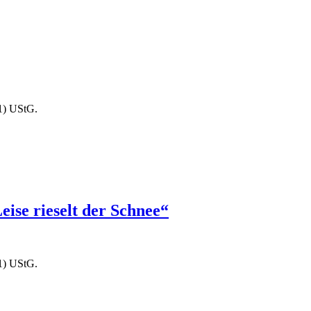
1) UStG.
e rieselt der Schnee“
1) UStG.