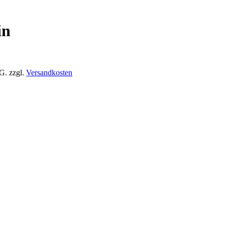
in
tG.
zzgl.
Versandkosten