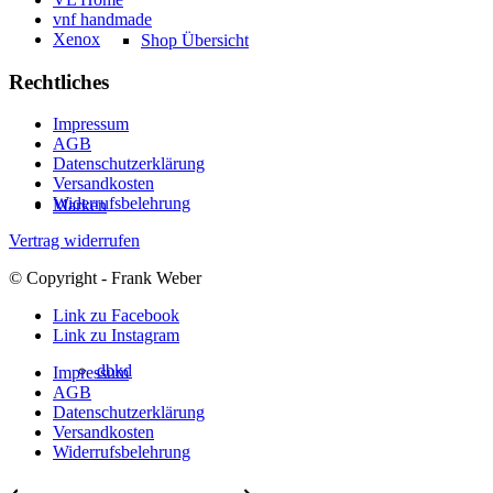
vnf handmade
Xenox
Shop Übersicht
Rechtliches
Impressum
AGB
Datenschutzerklärung
Versandkosten
Widerrufsbelehrung
Marken
Vertrag widerrufen
© Copyright - Frank Weber
Link zu Facebook
Link zu Instagram
dbkd
Impressum
AGB
Datenschutzerklärung
Versandkosten
Widerrufsbelehrung