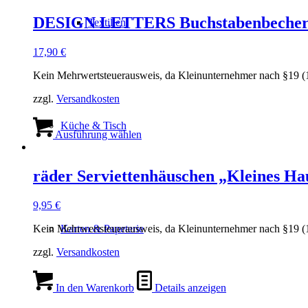
DESIGN LETTERS Buchstabenbecher w
Textilien
17,90
€
Kein Mehrwertsteuerausweis, da Kleinunternehmer nach §19 (
zzgl.
Versandkosten
Dieses
Küche & Tisch
Produkt
Ausführung wählen
weist
mehrere
Varianten
räder Serviettenhäuschen „Kleines Ha
auf.
Die
9,95
€
Optionen
können
Kein Mehrwertsteuerausweis, da Kleinunternehmer nach §19 (
Karten & Papeterie
auf
der
zzgl.
Versandkosten
Produktseite
gewählt
werden
In den Warenkorb
Details anzeigen