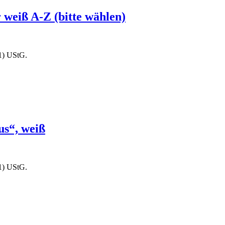
eiß A-Z (bitte wählen)
1) UStG.
us“, weiß
1) UStG.