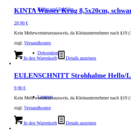
Bilder und Schilder
KINTA Wasser Krug 8,5x20cm, schwarz
28,90
€
Kein Mehrwertsteuerausweis, da Kleinunternehmer nach §19 (
zzgl.
Versandkosten
Dekoration
In den Warenkorb
Details anzeigen
EULENSCHNITT Strohhalme Hello/Lov
9,90
€
Lampen
Kein Mehrwertsteuerausweis, da Kleinunternehmer nach §19 (
zzgl.
Versandkosten
In den Warenkorb
Details anzeigen