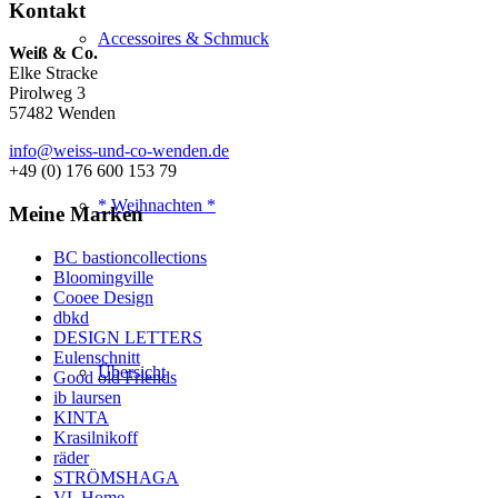
Kontakt
Accessoires & Schmuck
Weiß & Co.
Elke Stracke
Pirolweg 3
57482 Wenden
info@weiss-und-co-wenden.de
+49 (0) 176 600 153 79
* Weihnachten *
Meine Marken
BC bastioncollections
Bloomingville
Cooee Design
dbkd
DESIGN LETTERS
Eulenschnitt
Übersicht
Good old Friends
ib laursen
KINTA
Krasilnikoff
räder
STRÖMSHAGA
VL Home