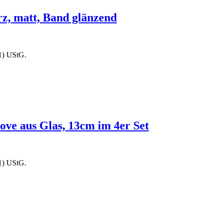
, matt, Band glänzend
1) UStG.
e aus Glas, 13cm im 4er Set
1) UStG.