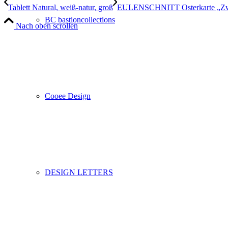
Tablett Natural, weiß-natur, groß
EULENSCHNITT Osterkarte „Zw
BC bastioncollections
Nach oben scrollen
Cooee Design
DESIGN LETTERS