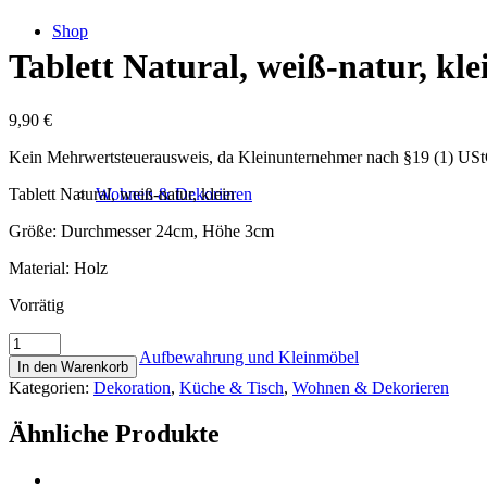
Shop
Tablett Natural, weiß-natur, kle
9,90
€
Kein Mehrwertsteuerausweis, da Kleinunternehmer nach §19 (1) US
Tablett Natural, weiß-natur, klein
Wohnen & Dekorieren
Größe: Durchmesser 24cm, Höhe 3cm
Material: Holz
Vorrätig
Tablett
Aufbewahrung und Kleinmöbel
Natural,
In den Warenkorb
weiß-
Kategorien:
Dekoration
,
Küche & Tisch
,
Wohnen & Dekorieren
natur,
klein
Ähnliche Produkte
Menge